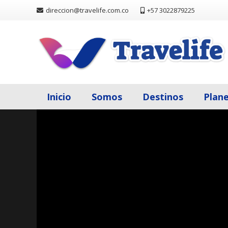
direccion@travelife.com.co
+57 3022879225
Inicio
Somos
Destinos
Plan