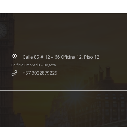
Calle 85 # 12 – 66 Oficina 12, Piso 12
Edificio Empredu – Bogotá
+57 3022879225