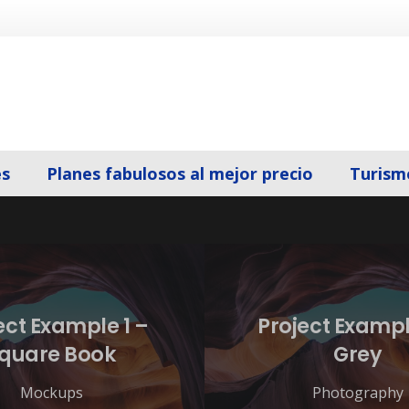
es
Planes fabulosos al mejor precio
Turism
ect Example 1 –
Project Exampl
quare Book
Grey
Mockups
Photography