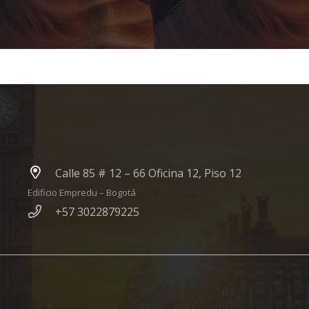
Calle 85 # 12 – 66 Oficina 12, Piso 12
Edificio Empredu – Bogotá
+57 3022879225