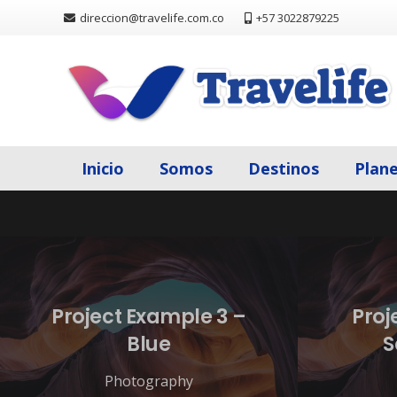
There is no content because «Custom Link» is set.
direccion@travelife.com.co
+57 3022879225
Inicio
Somos
Destinos
Plan
Project Example 3 –
Proj
Blue
S
Photography