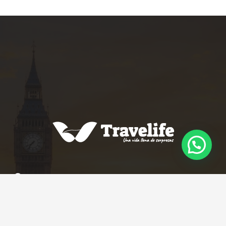
Calle 85 # 12 – 66 Oficina 12, Piso 12
Edificio Empredu – Bogotá
+57 3022879225