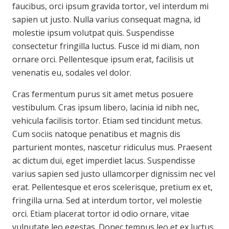
faucibus, orci ipsum gravida tortor, vel interdum mi
sapien ut justo. Nulla varius consequat magna, id
molestie ipsum volutpat quis. Suspendisse
consectetur fringilla luctus. Fusce id mi diam, non
ornare orci. Pellentesque ipsum erat, facilisis ut
venenatis eu, sodales vel dolor.
Cras fermentum purus sit amet metus posuere
vestibulum. Cras ipsum libero, lacinia id nibh nec,
vehicula facilisis tortor. Etiam sed tincidunt metus.
Cum sociis natoque penatibus et magnis dis
parturient montes, nascetur ridiculus mus. Praesent
ac dictum dui, eget imperdiet lacus. Suspendisse
varius sapien sed justo ullamcorper dignissim nec vel
erat. Pellentesque et eros scelerisque, pretium ex et,
fringilla urna. Sed at interdum tortor, vel molestie
orci. Etiam placerat tortor id odio ornare, vitae
vulputate leo egestas. Donec tempus leo et ex luctus,